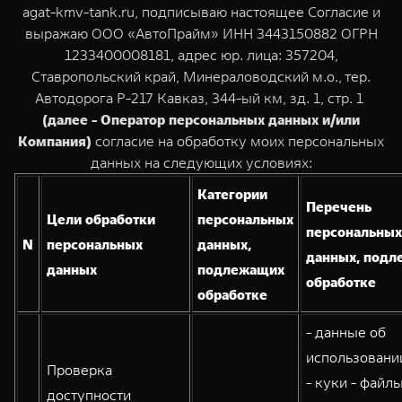
TANK Финансы
Сервис
agat-kmv-tank.ru, подписываю настоящее Согласие и
выражаю ООО «АвтоПрайм» ИНН 3443150882 ОГРН
Корпоративным клиентам
Специальные предложения
1233400008181, адрес юр. лица: 357204,
Ставропольский край, Минераловодский м.о., тер.
Моторные масла
TANK 500
TANK 700
TANK ФИНАНСЫ
Автодорога Р-217 Кавказ, 344-ый км, зд. 1, стр. 1
Веди за собой
Сила признания
(далее - Оператор персональных данных и/или
TANK Кредит
ЦИФРОВЫЕ СЕРВИСЫ TANK
от 6 499 000 ₽
от 10 199 000 ₽
Компания)
согласие на обработку моих персональных
TANK Лизинг
Цифровые сервисы TANK
данных на следующих условиях:
Категории
TANK Страхование
Подписки
Перечень
Цели обработки
персональных
персональных
N
персональных
данных,
данных, под
данных
подлежащих
обработке
WEY 07
WEY 05
обработке
Расширяя границы комфорта
Эстетика нового времени
от 6 149 000 ₽
от 5 699 000 ₽
- данные об
использовании
Проверка
- куки - файлы
доступности