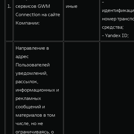
-
1.
сервисов GWM
иные
идентификац
Connection на сайте
номер трансп
Компании:
WEY 80
WEY 80 Лаундж
средства;
Масштаб возможностей
Масштаб возможностей
- Yandex ID;
от 6 449 000 ₽
от 8 099 000 ₽
Направление в
адрес
Пользователей
уведомлений,
рассылок,
информационных и
рекламных
сообщений и
материалов в том
числе, но не
ограничиваясь, о