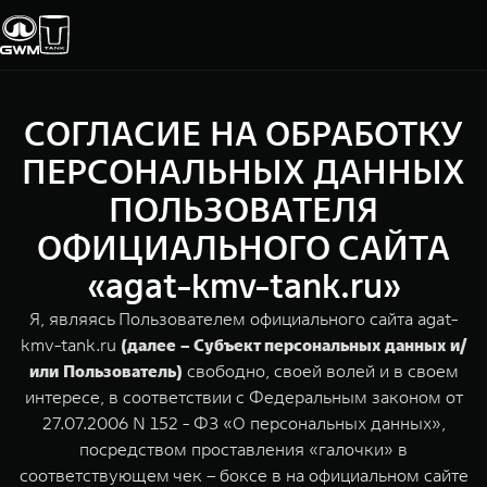
СОГЛАСИЕ НА ОБРАБОТКУ
Покупателям
Владельцам
О дилере
Модели
ПЕРСОНАЛЬНЫХ ДАННЫХ
ПОЛЬЗОВАТЕЛЯ
ВЫБОР АВТОМОБИЛЯ
ГАРАНТИЯ И ПОДДЕРЖКА
ИНФОРМАЦИЯ
ОФИЦИАЛЬНОГО САЙТА
Спецпредложения
Гарантия
О нас
«agat-kmv-tank.ru»
Конфигуратор
Помощь на дороге
35 лет GWM
Я, являясь Пользователем официального сайта agat-
kmv-tank.ru
(далее – Субъект персональных данных и/
Тест-драйв
GWM ТЕХ ДЕНЬ
СЕРВИС
TANK 300
TANK 400
или Пользователь)
свободно, своей волей и в своем
Зарядные станции
Новости
Следуй за открытиями
За пределы возможного
интересе, в соответствии с Федеральным законом от
Калькулятор ТО
от 3 999 000 ₽
от 5 599 000 ₽
27.07.2006 N 152 - ФЗ «О персональных данных»,
посредством проставления «галочки» в
Нулевое ТО
ПОКУПКА АВТОМОБИЛЯ
соответствующем чек – боксе в на официальном сайте