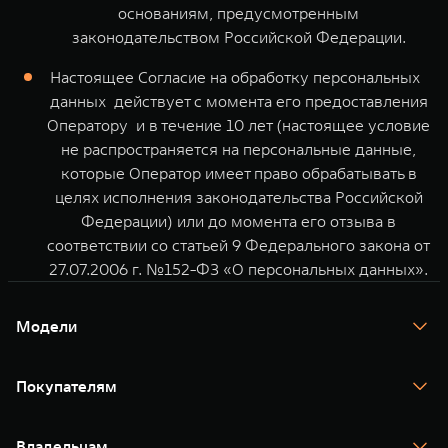
основаниям, предусмотренным
законодательством Российской Федерации.
Настоящее Согласие на обработку персональных
данных действует с момента его предоставления
Оператору и в течение 10 лет (настоящее условие
не распространяется на персональные данные,
которые Оператор имеет право обрабатывать в
целях исполнения законодательства Российской
Федерации) или до момента его отзыва в
соответствии со статьей 9 Федерального закона от
27.07.2006 г. №152-ФЗ «О персональных данных».
Модели
TANK 300
TANK 400
Покупателям
TANK 500
TANK 700
Спецпредложения
Тест-драйв
Владельцам