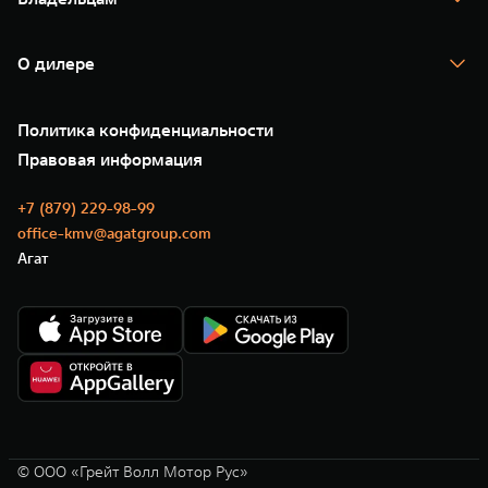
TANK Финансы
TANK Кредит
Гарантия
TANK Лизинг
Помощь на дороге
Корпоративным клиентам
О дилере
Новые цифровые сервисы TANK
Зарядные станции
Подписки
О нас
Специальные предложения
35 лет GWM
Сервис
Политика конфиденциальности
GWM ТЕХ ДЕНЬ
Нулевое ТО
Новости
Правовая информация
Моторные масла
+7 (879) 229-98-99
office-kmv@agatgroup.com
Агат
© ООО «Грейт Волл Мотор Рус»