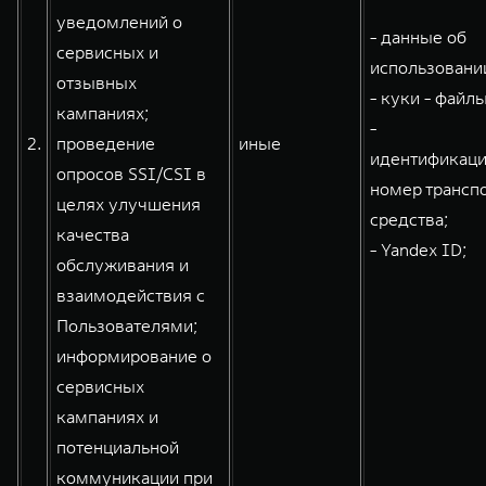
уведомлений о
- данные об
сервисных и
использовании
отзывных
- куки - файлы
кампаниях;
-
2.
проведение
иные
идентификац
опросов SSI/CSI в
номер трансп
целях улучшения
средства;
качества
- Yandex ID;
обслуживания и
взаимодействия с
Пользователями;
информирование о
сервисных
кампаниях и
потенциальной
коммуникации при