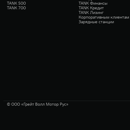
TANK 500
TANK Финансы
TANK 700
TANK Кредит
TANK Лизинг
Корпоративным клиентам
Зарядные станции
© ООО «Грейт Волл Мотор Рус»