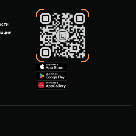
ости
мация