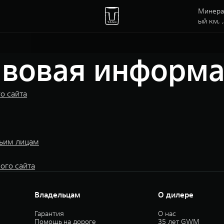
Минерал
ый км, ,
вовая информ
о сайта
тьим лицам
ого сайта
Владельцам
О дилере
Гарантия
О нас
Помощь на дороге
35 лет GWM