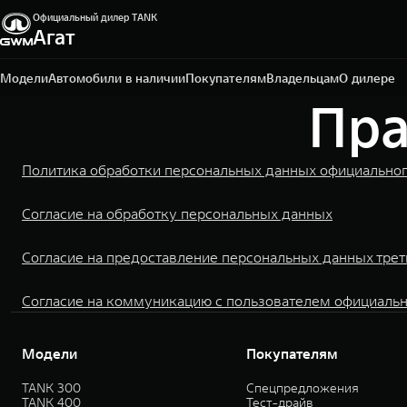
Официальный дилер TANK
Минеральные воды, тер. Автодорога Р-217 Кавказ,
Агат
344-ый км, , зд. 1, стр. 1
+7 (879) 229-98-99
Модели
Автомобили в наличии
Покупателям
Владельцам
О дилере
Пра
Политика обработки персональных данных официальног
Согласие на обработку персональных данных
Согласие на предоставление персональных данных тре
Согласие на коммуникацию с пользователем официальн
Модели
Покупателям
TANK 300
Спецпредложения
TANK 400
Тест-драйв