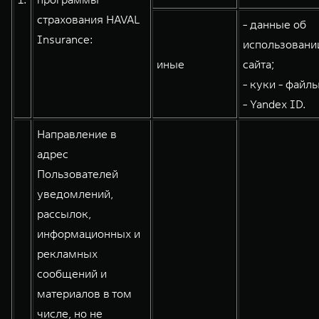
WEY 80
WEY 80 Лаундж
страхования HAVAL
- данные об
Масштаб возможностей
Масштаб возможностей
Insurance:
использовани
от 6 449 000 ₽
от 8 099 000 ₽
иные
сайта;
- куки - файлы
- Yandex ID.
Направление в
адрес
Пользователей
уведомлений,
рассылок,
информационных и
рекламных
сообщений и
материалов в том
числе, но не