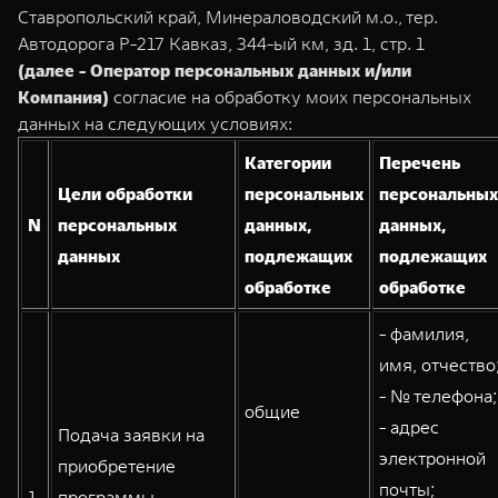
TANK Финансы
Сервис
Ставропольский край, Минераловодский м.о., тер.
Автодорога Р-217 Кавказ, 344-ый км, зд. 1, стр. 1
Корпоративным клиентам
Специальные предложения
(далее - Оператор персональных данных и/или
TANK 500
TANK 700
Моторные масла
Компания)
согласие на обработку моих персональных
Веди за собой
Сила признания
TANK ФИНАНСЫ
данных на следующих условиях:
от 6 499 000 ₽
от 10 199 000 ₽
TANK Кредит
ЦИФРОВЫЕ СЕРВИСЫ TANK
Категории
Перечень
Цели обработки
персональных
персональных
TANK Лизинг
Цифровые сервисы TANK
N
персональных
данных,
данных,
TANK Страхование
Подписки
данных
подлежащих
подлежащих
обработке
обработке
WEY 07
WEY 05
- фамилия,
Расширяя границы комфорта
Эстетика нового времени
от 6 149 000 ₽
от 5 699 000 ₽
имя, отчество
- № телефона;
общие
- адрес
Подача заявки на
электронной
приобретение
почты;
1.
программы