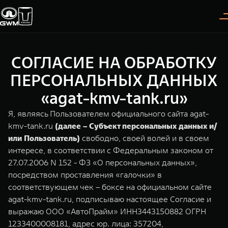
СОГЛАСИЕ НА ОБРАБОТКУ
Покупателям
Владельцам
О дилере
Модели
ПЕРСОНАЛЬНЫХ ДАННЫХ
«agat-kmv-tank.ru»
ВЫБОР АВТОМОБИЛЯ
ГАРАНТИЯ И ПОДДЕРЖКА
ИНФОРМАЦИЯ
Я, являясь Пользователем официального сайта agat-
Спецпредложения
Гарантия
О нас
kmv-tank.ru
(далее – Субъект персональных данных и/
или Пользователь)
свободно, своей волей и в своем
Конфигуратор
Помощь на дороге
35 лет GWM
интересе, в соответствии с Федеральным законом от
27.07.2006 N 152 - ФЗ «О персональных данных»,
Тест-драйв
GWM ТЕХ ДЕНЬ
TANK 300
TANK 400
СЕРВИС
посредством проставления «галочки» в
Следуй за открытиями
За пределы возможного
Зарядные станции
Новости
соответствующем чек – боксе на официальном сайте
от 3 999 000 ₽
от 5 599 000 ₽
Калькулятор ТО
agat-kmv-tank.ru, подписываю настоящее Согласие и
Нулевое ТО
выражаю ООО «АвтоПрайм» ИНН3443150882 ОГРН
ПОКУПКА АВТОМОБИЛЯ
1233400008181, адрес юр. лица: 357204,