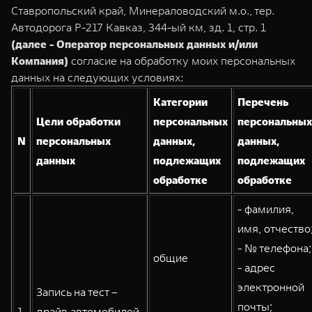
TANK Финансы
Сервис
Ставропольский край, Минераловодский м.о., тер.
Автодорога Р-217 Кавказ, 344-ый км, зд. 1, стр. 1
Корпоративным клиентам
Специальные предложения
(далее - Оператор персональных данных и/или
TANK 500
TANK 700
Моторные масла
Компания)
согласие на обработку моих персональных
Веди за собой
Сила признания
TANK ФИНАНСЫ
данных на следующих условиях:
от 6 499 000 ₽
от 10 199 000 ₽
TANK Кредит
ЦИФРОВЫЕ СЕРВИСЫ TANK
Категории
Перечень
Цели обработки
персональных
персональных
TANK Лизинг
Цифровые сервисы TANK
N
персональных
данных,
данных,
TANK Страхование
Подписки
данных
подлежащих
подлежащих
обработке
обработке
WEY 07
WEY 05
- фамилия,
Расширяя границы комфорта
Эстетика нового времени
от 6 149 000 ₽
от 5 699 000 ₽
имя, отчество
- № телефона;
общие
- адрес
электронной
Запись на тест –
почты;
1.
драйв автомобилей