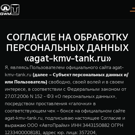
СОГЛАСИЕ НА ОБРАБОТКУ
Покупателям
Владельцам
О дилере
Модели
ПЕРСОНАЛЬНЫХ ДАННЫХ
«agat-kmv-tank.ru»
ВЫБОР АВТОМОБИЛЯ
ГАРАНТИЯ И ПОДДЕРЖКА
ИНФОРМАЦИЯ
Я, являясь Пользователем официального сайта agat-
Спецпредложения
Гарантия
О нас
kmv-tank.ru
(далее – Субъект персональных данных и/
или Пользователь)
свободно, своей волей и в своем
Конфигуратор
Помощь на дороге
35 лет GWM
интересе, в соответствии с Федеральным законом от
27.07.2006 N 152 - ФЗ «О персональных данных»,
Тест-драйв
GWM ТЕХ ДЕНЬ
TANK 300
TANK 400
СЕРВИС
посредством проставления «галочки» в
Следуй за открытиями
За пределы возможного
Зарядные станции
Новости
соответствующем чек – боксе на официальном сайте
от 3 999 000 ₽
от 5 599 000 ₽
Калькулятор ТО
agat-kmv-tank.ru, подписываю настоящее Согласие и
Нулевое ТО
выражаю ООО «АвтоПрайм» ИНН 3443150882 ОГРН
ПОКУПКА АВТОМОБИЛЯ
1233400008181, адрес юр. лица: 357204,