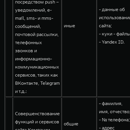
посредством push –
- данные об
уведомлений, e-
использовани
mail, sms- и mms-
иные
сайта;
сообщений,
- куки - файлы
почтовой рассылки,
- Yandex ID.
телефонных
звонков и
информационно-
коммуникационных
сервисов, таких как
ВКонтакте, Telegram
и т.д.:
- фамилия,
имя, отчество
Совершенствование
- № телефона;
функций и сервисов
общие
- адрес
сайта Компании,