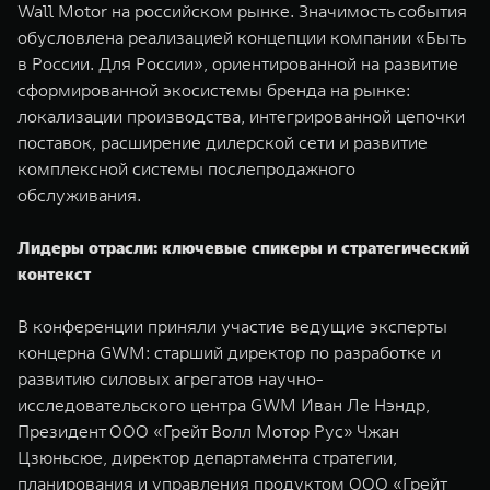
Wall Motor на российском рынке. Значимость события
WEY 07
WEY 05
обусловлена реализацией концепции компании «Быть
Расширяя границы комфорта
Эстетика нов
в России. Для России», ориентированной на развитие
от 6 149 000 ₽
от 5 699 0
сформированной экосистемы бренда на рынке:
локализации производства, интегрированной цепочки
поставок, расширение дилерской сети и развитие
комплексной системы послепродажного
обслуживания.
Лидеры отрасли: ключевые спикеры и стратегический
контекст
WEY 80
WEY 80 
В конференции приняли участие ведущие эксперты
Масштаб возможностей
Масштаб воз
концерна GWM: старший директор по разработке и
от 6 449 000 ₽
от 8 099 
развитию силовых агрегатов научно-
исследовательского центра GWM Иван Ле Нэндр,
Президент ООО «Грейт Волл Мотор Рус» Чжан
Цзюньсюе, директор департамента стратегии,
планирования и управления продуктом ООО «Грейт