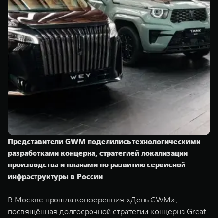
TANK Финансы
Сервис
Корпоративным клиентам
Специальные предложения
Моторные масла
TANK ФИНАНСЫ
TANK Кредит
ЦИФРОВЫЕ СЕРВИСЫ TANK
TANK Лизинг
Цифровые сервисы TANK
TANK 500
TANK 700
TANK Страхование
Подписки
Веди за собой
Сила признан
от 6 499 000 ₽
от 10 199 
Представители GWM поделились технологическими
разработками концерна, стратегией локализации
производства и планами по развитию сервисной
инфраструктуры в России
В Москве прошла конференция «День GWM»,
посвящённая долгосрочной стратегии концерна Great