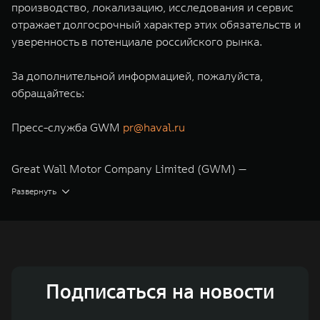
производство, локализацию, исследования и сервис
отражает долгосрочный характер этих обязательств и
уверенность в потенциале российского рынка.
За дополнительной информацией, пожалуйста,
обращайтесь:
Пресс-служба GWM
pr@haval.ru
Great Wall Motor Company Limited (GWM) —
глобальный производитель внедорожников,
Развернуть
кроссоверов и пикапов, специализирующийся на
интеллектуальных технологиях и экологичном
производстве. Компания была зарегистрирована на
Гонконгской и Шанхайской фондовых биржах в 2003 и
Подписаться на новости
2011 годах соответственно. Сфера деятельности
концерна GWM включает проектирование,