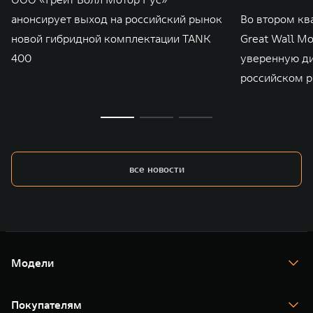
анонсирует выход на российский рынок
Во втором кв
новой гибридной комплектации TANK
Great Wall M
400
уверенную д
российском р
все новости
Модели
TANK 300
TANK 400
Покупателям
TANK 500