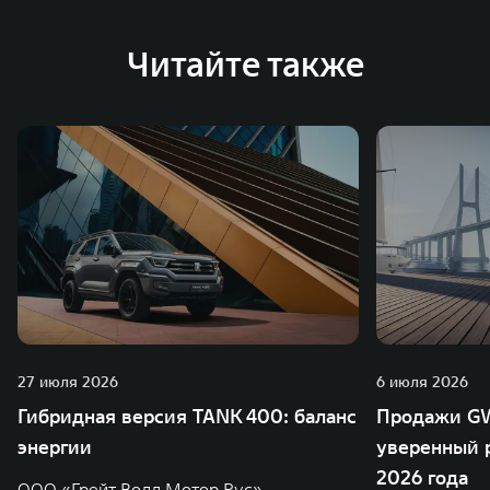
глобальную систему «14+5», которая включает 10
внутренних производственных комплексов и 4
Читайте также
зарубежных – в России, Таиланде, Бразилии и Индии, а
также 5 предприятий по сборке автомобилей.
27 июля 2026
6 июля 2026
Гибридная версия TANK 400: баланс
Продажи GW
энергии
уверенный р
2026 года
ООО «Грейт Волл Мотор Рус»