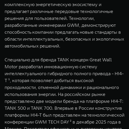
WEY 80
WEY 80 Лаундж
комплексную энергетическую экосистему и
Масштаб возможностей
Масштаб возможностей
предлагает различные передовые технологичные
от 6 449 000 ₽
от 8 099 000 ₽
решения для пользователей. Технологии,
разработанные инженерами GWM, демонстрируют
способность компании предлагать новые стандарты в
области интеллектуальных, безопасных и экологичных
автомобильных решений.
Специально для бренда TANK концерн Great Wall
Motor разработал инновационную систему
интеллектуального гибридного полного привода - Hi4-
T ¹, которая позволяет добиться высокой
проходимости, отменной динамики и рационального
использования энергии. На российском рынке
представлено две модели бренда на платформе Hi4-T:
TANK 500 и TANK 700. Впервые в России конструктив
платформы Hi4-T был представлен на технологической
конференции GWM TECH DAY ² в декабре 2025 года в
Москве. Посетители официальных дилерских центров