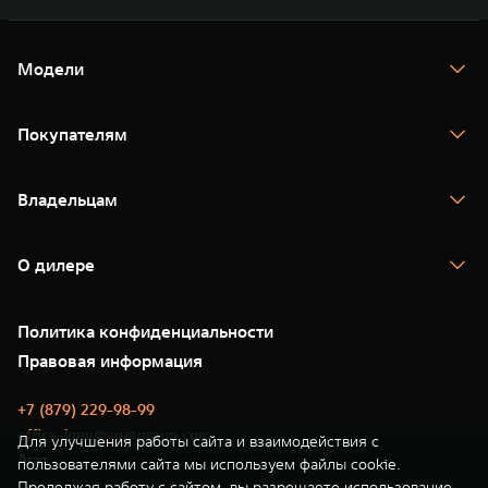
Модели
TANK 300
TANK 400
Покупателям
TANK 500
TANK 700
Спецпредложения
Тест-драйв
Владельцам
TANK Финансы
TANK Кредит
Гарантия
TANK Лизинг
Помощь на дороге
Корпоративным клиентам
О дилере
Новые цифровые сервисы TANK
Зарядные станции
Подписки
О нас
Специальные предложения
35 лет GWM
Сервис
Политика конфиденциальности
GWM ТЕХ ДЕНЬ
Нулевое ТО
Новости
Правовая информация
Моторные масла
+7 (879) 229-98-99
office-kmv@agatgroup.com
Для улучшения работы сайта и взаимодействия с
Агат
пользователями сайта мы используем файлы cookie.
Продолжая работу с сайтом, вы разрешаете использование