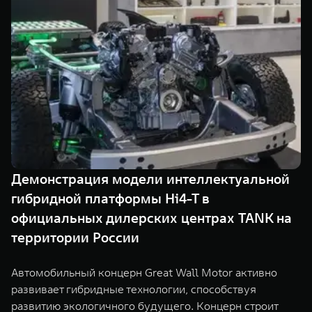
TANK Финансы
Сервис
Корпоративным клиентам
Специальные предложения
TANK 500
TANK 700
Моторные масла
Веди за собой
Сила признания
TANK ФИНАНСЫ
от 6 499 000 ₽
от 10 199 000 ₽
TANK Кредит
ЦИФРОВЫЕ СЕРВИСЫ TANK
TANK Лизинг
Цифровые сервисы TANK
TANK Страхование
Подписки
Демонстрация модели интеллектуальной
WEY 07
WEY 05
гибридной платформы Hi4-T в
Расширяя границы комфорта
Эстетика нового времени
от 6 149 000 ₽
от 5 699 000 ₽
официальных дилерских центрах TANK на
территории России
Автомобильный концерн Great Wall Motor активно
развивает гибридные технологии, способствуя
развитию экологичного будущего. Концерн строит