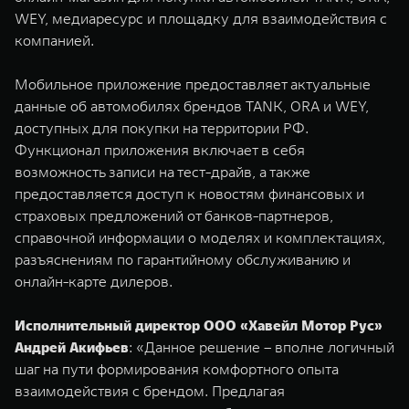
WEY 07
WEY 05
WEY, медиаресурс и площадку для взаимодействия с
Расширяя границы комфорта
Эстетика нов
компанией.
от 6 149 000 ₽
от 5 699 0
Мобильное приложение предоставляет актуальные
данные об автомобилях брендов TANK, ORA и WEY,
доступных для покупки на территории РФ.
Функционал приложения включает в себя
возможность записи на тест-драйв, а также
предоставляется доступ к новостям финансовых и
страховых предложений от банков-партнеров,
справочной информации о моделях и комплектациях,
WEY 80
WEY 80 
разъяснениям по гарантийному обслуживанию и
Масштаб возможностей
Масштаб воз
онлайн-карте дилеров.
от 6 449 000 ₽
от 8 099 
Исполнительный директор ООО «Хавейл Мотор Рус»
Андрей Акифьев
: «Данное решение – вполне логичный
шаг на пути формирования комфортного опыта
взаимодействия с брендом. Предлагая