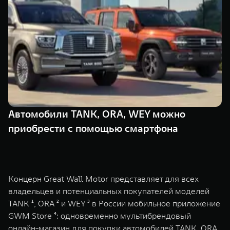
TANK Финансы
Сервис
Корпоративным клиентам
Специальные предложения
Моторные масла
TANK ФИНАНСЫ
TANK Кредит
ЦИФРОВЫЕ СЕРВИСЫ TANK
TANK Лизинг
Цифровые сервисы TANK
TANK 500
TANK 700
Автомобили TANK, ORA, WEY можно
TANK Страхование
Подписки
Веди за собой
Сила признан
приобрести с помощью смартфона
от 6 499 000 ₽
от 10 199 
Концерн Great Wall Motor представляет для всех
владельцев и потенциальных покупателей моделей
TANK ¹, ORA ² и WEY ³ в России мобильное приложение
GWM Store ⁴: одновременно мультибрендовый
онлайн-магазин для покупки автомобилей TANK, ORA,