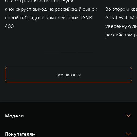
ООО «Грейт Волл Мотор Рус»
анонсирует выход на российский рынок
Во втором кв
новой гибридной комплектации TANK
Great Wall M
400
уверенную д
российском р
все новости
Модели
TANK 300
TANK 400
Покупателям
TANK 500