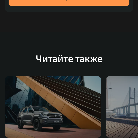
место по объёмам продаж пикапов в Китае. На
сегодняшний день концерн GWM создал мировую
систему исследований и разработок, включая центры
в России, Китае, Японии, США, Германии, Индии,
Австрии и Южной Корее. Компания построила
глобальную систему «14+5», которая включает 10
внутренних производственных комплексов и 4
Читайте также
зарубежных – в России, Таиланде, Бразилии и Индии, а
также 5 предприятий по сборке автомобилей.