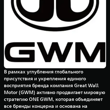
TANK Финансы
Сервис
Корпоративным клиентам
Специальные предложения
Моторные масла
TANK ФИНАНСЫ
TANK Кредит
ЦИФРОВЫЕ СЕРВИСЫ TANK
TANK Лизинг
Цифровые сервисы TANK
TANK 500
TANK 700
TANK Страхование
Подписки
Веди за собой
Сила признан
от 6 499 000 ₽
от 10 199 
В рамках углубления глобального
присутствия и укрепления единого
восприятия бренда компания Great Wall
Motor (GWM) активно продвигает мировую
стратегию ONE GWM, которая объединяет
все бренды концерна и основана на