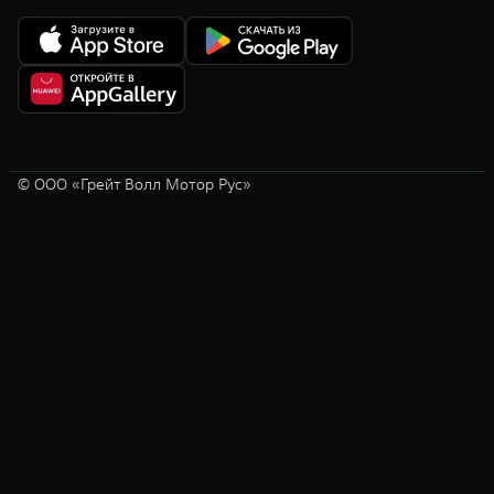
© ООО «Грейт Волл Мотор Рус»