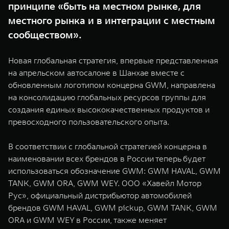
принципе «быть на местном рынке, для
WEY 07
WEY 05
местного рынка и в интеграции с местным
Расширяя границы комфорта
Эстетика нов
от 6 149 000 ₽
от 5 699 0
сообществом».
Новая глобальная стратегия, впервые представленная
на апрельском автосалоне в Шанхае вместе с
обновленным логотипом концерна GWM, направлена
на консолидацию глобальных ресурсов группы для
создания единых высококачественных продуктов и
превосходного пользовательского опыта.
WEY 80
WEY 80 
В соответствии с глобальной стратегией концерна в
Масштаб возможностей
Масштаб воз
наименовании всех брендов в России теперь будет
от 6 449 000 ₽
от 8 099 
использоваться обозначение GWM: GWM HAVAL, GWM
TANK, GWM ORA, GWM WEY. ООО «Хавейл Мотор
Рус», официальный дистрибьютор автомобилей
брендов GWM HAVAL, GWM pickup, GWM TANK, GWM
ORA и GWM WEY в России, также меняет