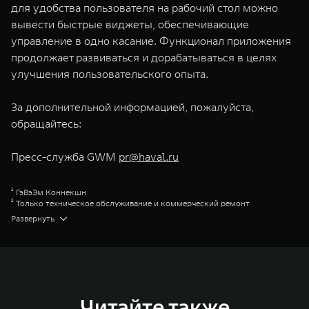
для удобства пользователя на рабочий стол можно
вывести быстрые виджеты, обеспечивающие
управление в одно касание. Функционал приложения
продолжает развиваться и дорабатываться в целях
улучшения пользовательского опыта.
За дополнительной информацией, пожалуйста,
обращайтесь:
Пресс-служба GWM
pr@haval.ru
¹ ГэВэЭм Коннекшн
² Только техническое обслуживание и коммерческий ремонт
³ Доступно для ограниченного перечня моделей
Развернуть
⁴ Доступно для ограниченного перечня моделей
Great Wall Motor Company Limited (GWM) — глобальный производитель
внедорожников, кроссоверов и пикапов, специализирующийся на
интеллектуальных технологиях и экологичном производстве. Компания
была зарегистрирована на Гонконгской и Шанхайской фондовых биржах
в 2003 и 2011 годах соответственно. Сфера деятельности концерна
GWM включает проектирование, исследования и разработки,
Читайте также
производство, продажу и обслуживание автомобилей и запчастей.