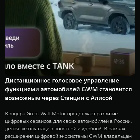
TANK Финансы
Сервис
Корпоративным клиентам
Специальные предложения
TANK 500
TANK 700
Моторные масла
Веди за собой
Сила признания
TANK ФИНАНСЫ
от 6 499 000 ₽
от 10 199 000 ₽
TANK Кредит
ЦИФРОВЫЕ СЕРВИСЫ TANK
TANK Лизинг
Цифровые сервисы TANK
TANK Страхование
Подписки
Дистанционное голосовое управление
WEY 07
WEY 05
функциями автомобилей GWM становится
Расширяя границы комфорта
Эстетика нового времени
от 6 149 000 ₽
от 5 699 000 ₽
возможным через Станции с Алисой
Концерн Great Wall Motor продолжает развитие
цифровых сервисов для своих автомобилей в России,
делая эксплуатацию понятной и удобной. В рамках
расширения цифровой экосистемы GWM владельцам