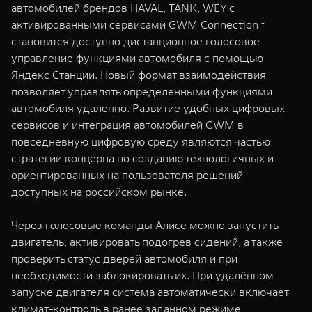
WEY 80
WEY 80 Лаундж
автомобилей брендов HAVAL, TANK, WEY с
активированными сервисами GWM Connection ¹
Масштаб возможностей
Масштаб возможностей
от 6 449 000 ₽
от 8 099 000 ₽
становится доступно дистанционное голосовое
управление функциями автомобиля с помощью
Яндекс Станции. Новый формат взаимодействия
позволяет управлять определенными функциями
автомобиля удаленно. Развитие удобных цифровых
сервисов и интеграция автомобилей GWM в
повседневную цифровую среду являются частью
стратегии концерна по созданию технологичных и
ориентированных на пользователя решений
доступных на российском рынке.
Через голосовые команды Алисе можно запустить
двигатель, активировать подогрев сидений, а также
проверить статус дверей автомобиля и при
необходимости заблокировать их. При удалённом
запуске двигателя система автоматически включает
климат-контроль в ранее заданном режиме,