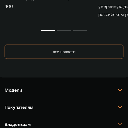
400
уверенную д
российском р
все новости
Модели
TANK 300
TANK 400
Покупателям
TANK 500
TANK 700
Спецпредложения
Тест-драйв
Владельцам
TANK Финансы