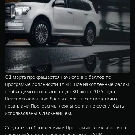
TANK Финансы
Сервис
Корпоративным клиентам
Специальные предложения
Моторные масла
TANK ФИНАНСЫ
TANK Кредит
ЦИФРОВЫЕ СЕРВИСЫ TANK
TANK Лизинг
Цифровые сервисы TANK
TANK 500
TANK 700
TANK Страхование
Подписки
Веди за собой
Сила признан
от 6 499 000 ₽
от 10 199 
С 1 марта прекращается начисление баллов по
Программе лояльности TANK. Все накопленные баллы
необходимо использовать до 30 июня 2025 года.
Неиспользованные баллы сгорят в соответствии с
правилами Программы лояльности и не смогут быть
использованы в дальнейшем.
Следите за обновлениями Программы лояльности на
нашем сайте или в социальных сетях TANK.