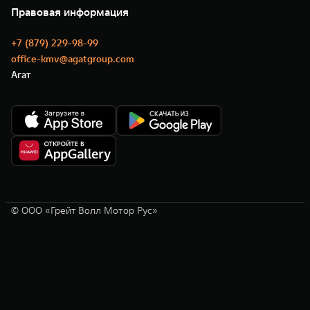
Нулевое ТО
Новости
Правовая информация
Моторные масла
+7 (879) 229-98-99
office-kmv@agatgroup.com
Агат
© ООО «Грейт Волл Мотор Рус»