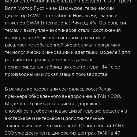
Motor International Паркер Ши, президент ООО «Грейт
WEY 80
WEY 80 Лаундж
Волл Мотор Рус» Чжан Цзюньсюе, технический
Масштаб возможностей
Масштаб возможностей
директор GWM International Николь Ву, главный
от 6 449 000 ₽
от 8 099 000 ₽
инженер GWM International Ричард Жу. Основными
темами выступлений спикеров стали: достижения
концерна за 35-летнюю историю развития и
расширение собственной экосистемы; программа
технологических инноваций и адаптации моделей для
российского рынка; интеллектуальная
полноприводная гибридная архитектура Hi4 ² с ее
производными и локализация производства.
В рамках конференции состоялась российская
премьера обновленного внедорожника TANK 300.
Модель сохранила высокие внедорожные
способности, обретя новые дизайнерские решения в
экстерьере и интерьере и дополнительные
технологические возможности. Обновленный TANK
300 уже доступен в дилерских центрах TANK в 47