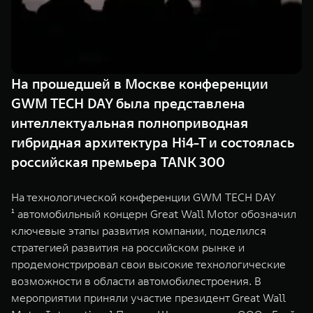
TANK Финансы
Сервис
Корпоративным клиентам
Специальные предложения
TANK 500
TANK 700
Моторные масла
Веди за собой
Сила признания
TANK ФИНАНСЫ
от 6 499 000 ₽
от 10 199 000 ₽
На прошедшей в Москве конференции
TANK Кредит
ЦИФРОВЫЕ СЕРВИСЫ TANK
GWM TECH DAY была представлена
интеллектуальная полноприводная
TANK Лизинг
Цифровые сервисы TANK
гибридная архитектура Hi4-T и состоялась
TANK Страхование
Подписки
российская премьера TANK 300
WEY 07
WEY 05
На технологической конференции GWM TECH DAY
Расширяя границы комфорта
Эстетика нового времени
¹ автомобильный концерн Great Wall Motor обозначил
от 6 149 000 ₽
от 5 699 000 ₽
ключевые этапы развития компании, поделился
стратегией развития на российском рынке и
продемонстрировал свои высокие технологические
возможности в области автомобилестроения. В
мероприятии приняли участие президент Great Wall