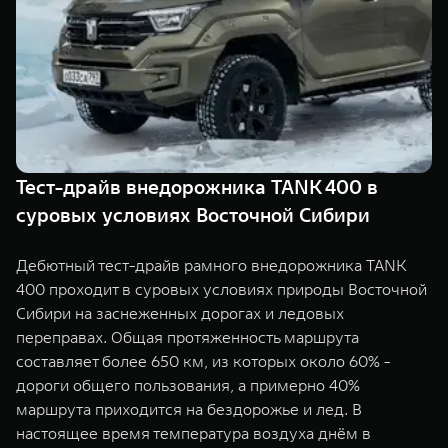
TANK Финансы
Сервис
Корпоративным клиентам
Специальные предложения
Моторные масла
TANK ФИНАНСЫ
TANK Кредит
ЦИФРОВЫЕ СЕРВИСЫ TANK
TANK Лизинг
Цифровые сервисы TANK
Тест-драйв внедорожника TANK 400 в
TANK 500
TANK 700
суровых условиях Восточной Сибири
TANK Страхование
Подписки
Веди за собой
Сила признан
от 6 499 000 ₽
от 10 199 
Дебютный тест-драйв рамного внедорожника TANK
400 проходит в суровых условиях природы Восточной
Сибири на заснеженных дорогах и ледовых
переправах. Общая протяженность маршрута
составляет более 650 км, из которых около 60% -
дороги общего пользования, а примерно 40%
маршрута приходится на бездорожье и лед. В
настоящее время температура воздуха днём в