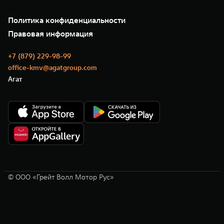
Подписки
О нас
Специальные предложения
35 лет GWM
Сервис
Политика конфиденциальности
GWM ТЕХ ДЕНЬ
Нулевое ТО
Новости
Правовая информация
Моторные масла
+7 (879) 229-98-99
office-kmv@agatgroup.com
Агат
© ООО «Грейт Волл Мотор Рус»