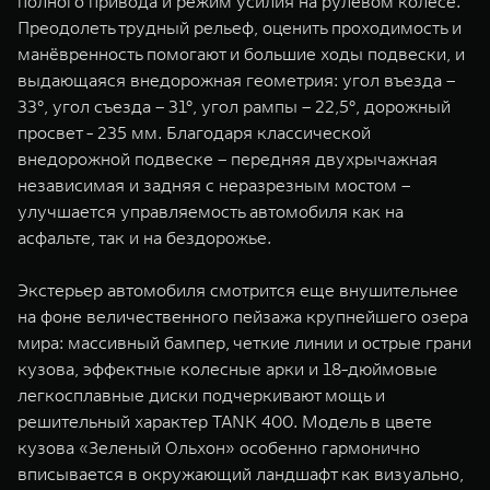
полного привода и режим усилия на рулевом колесе.
Преодолеть трудный рельеф, оценить проходимость и
манёвренность помогают и большие ходы подвески, и
выдающаяся внедорожная геометрия: угол въезда –
33°, угол съезда – 31°, угол рампы – 22,5°, дорожный
просвет - 235 мм. Благодаря классической
внедорожной подвеске – передняя двухрычажная
независимая и задняя с неразрезным мостом –
улучшается управляемость автомобиля как на
асфальте, так и на бездорожье.
Экстерьер автомобиля смотрится еще внушительнее
на фоне величественного пейзажа крупнейшего озера
мира: массивный бампер, четкие линии и острые грани
кузова, эффектные колесные арки и 18-дюймовые
легкосплавные диски подчеркивают мощь и
решительный характер TANK 400. Модель в цвете
кузова «Зеленый Ольхон» особенно гармонично
вписывается в окружающий ландшафт как визуально,