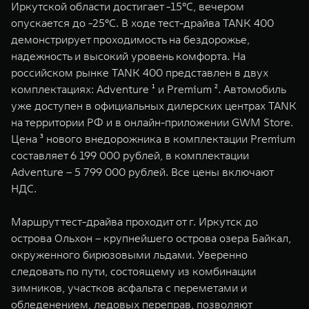
Иркутской области достигает -15°C, вечером
WEY 07
WEY 05
опускается до -25°C. В ходе тест-драйва TANK 400
Расширяя границы комфорта
Эстетика нов
демонстрирует проходимость на бездорожье,
от 6 149 000 ₽
от 5 699 0
надежность и высокий уровень комфорта. На
российском рынке TANK 400 представлен в двух
комплектациях: Adventure ¹ и Premium ². Автомобиль
уже доступен в официальных дилерских центрах TANK
на территории РФ и в онлайн-приложении GWM Store.
Цена ³ нового внедорожника в комплектации Premium
составляет 6 199 000 рублей, в комплектации
Adventure – 5 799 000 рублей. Все цены включают
НДС.
WEY 80
WEY 80 
Масштаб возможностей
Масштаб воз
Маршрут тест-драйва проходит от г. Иркутск до
от 6 449 000 ₽
от 8 099 
острова Ольхон – крупнейшего острова озера Байкал,
окруженного бирюзовыми льдами. Уверенно
следовать по пути, состоящему из комбинации
зимников, участков асфальта с переметами и
обледенением, ледовых переправ, позволяют