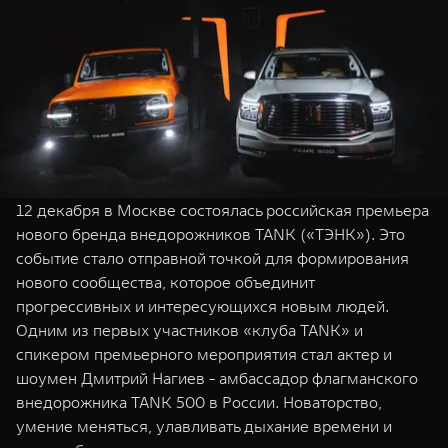
WEY 07
WEY 05
Расширяя границы комфорта
Эстетика нов
от 6 149 000 ₽
от 5 699 0
12 декабря в Москве состоялась российская премьера
нового бренда внедорожников TANK («ТЭНК»). Это
событие стало отправной точкой для формирования
WEY 80
WEY 80 
нового сообщества, которое объединит
Масштаб возможностей
Масштаб воз
прогрессивных и интересующихся новым людей.
от 6 449 000 ₽
от 8 099 
Одним из первых участников «клуба TANK» и
спикером премьерного мероприятия стал актер и
шоумен Дмитрий Нагиев - амбассадор флагманского
внедорожника TANK 500 в России. Новаторство,
умение меняться, улавливать дыхание времени и