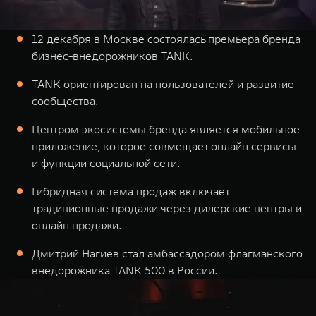
TANK Финансы
Сервис
Корпоративным клиентам
Специальные предложения
12 декабря в Москве состоялась премьера бренда
бизнес-внедорожников TANK.
Моторные масла
TANK ФИНАНСЫ
TANK ориентирован на пользователей и развитие
TANK Кредит
сообщества.
ЦИФРОВЫЕ СЕРВИСЫ TANK
TANK Лизинг
Цифровые сервисы TANK
Центром экосистемы бренда является мобильное
TANK 500
TANK 700
приложение, которое совмещает онлайн сервисы
TANK Страхование
Подписки
Веди за собой
Сила признан
и функции социальной сети.
от 6 499 000 ₽
от 10 199 
Гибридная система продаж включает
традиционные продажи через дилерские центры и
онлайн продажи.
Дмитрий Нагиев стал амбассадором флагманского
внедорожника TANK 500 в России.