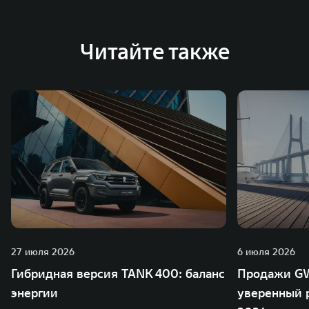
Австрии и Южной Корее. Компания построила
глобальную систему «14+5», которая включает 10
внутренних производственных комплексов и 4
Читайте также
зарубежных – в России, Таиланде, Бразилии и Индии, а
также 5 предприятий по сборке автомобилей.
27 июля 2026
6 июля 2026
Гибридная версия TANK 400: баланс
Продажи GW
энергии
уверенный р