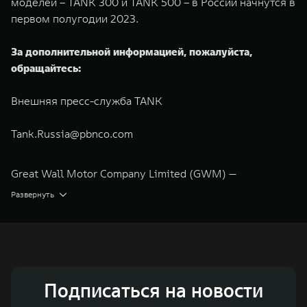
моделей – TANK 300 и TANK 500 – в России начнутся в
первом полугодии 2023.
За дополнительной информацией, пожалуйста,
обращайтесь:
Внешняя пресс-служба TANK
Tank.Russia@pbnco.com
Great Wall Motor Company Limited (GWM) —
глобальный производитель внедорожников,
Развернуть
кроссоверов и пикапов, специализирующийся на
интеллектуальных технологиях и экологичном
производстве. Компания была зарегистрирована на
Гонконгской и Шанхайской фондовых биржах в 2003 и
Подписаться на новости
2011 годах соответственно. Сфера деятельности