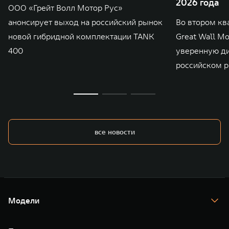
2026 года
ООО «Грейт Волл Мотор Рус»
анонсирует выход на российский рынок
Во втором кв
новой гибридной комплектации TANK
Great Wall M
400
уверенную д
российском р
все новости
Модели
TANK 300
TANK 400