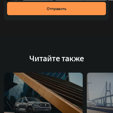
рублей). С 1998 года Great Wall Motor занимает первое
Отправить
место по объёмам продаж пикапов в Китае. На
сегодняшний день концерн GWM создал мировую
систему исследований и разработок, включая центры
в России, Китае, Японии, США, Германии, Индии,
Австрии и Южной Корее. Компания построила
глобальную систему «14+5», которая включает 10
внутренних производственных комплексов и 4
Читайте также
зарубежных – в России, Таиланде, Бразилии и Индии, а
также 5 предприятий по сборке автомобилей.