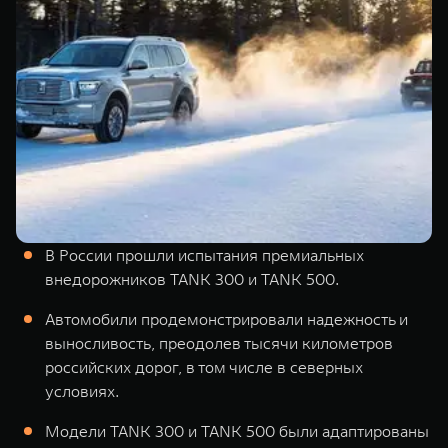
TANK Финансы
Сервис
Корпоративным клиентам
Специальные предложения
Моторные масла
TANK ФИНАНСЫ
TANK Кредит
ЦИФРОВЫЕ СЕРВИСЫ TANK
TANK Лизинг
Цифровые сервисы TANK
TANK 500
TANK 700
TANK Страхование
Подписки
Веди за собой
Сила признан
от 6 499 000 ₽
от 10 199 
В России прошли испытания премиальных
внедорожников TANK 300 и TANK 500.
Автомобили продемонстрировали надежность и
выносливость, преодолев тысячи километров
российских дорог, в том числе в северных
условиях.
Модели TANK 300 и TANK 500 были адаптированы