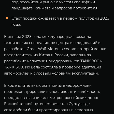
под российский рынок с учетом специфики
WEY 07
WEY 05
ландшафта, климата и запросов потребителя.
Расширяя границы комфорта
Эстетика нов
от 6 149 000 ₽
от 5 699 0
Старт продаж ожидается в первом полугодии 2023
года.
В январе 2023 года международная команда
технических специалистов центра исследований и
разработок Great Wall Motor, в состав которой вошли
представители из Китая и России, завершила
российские испытания внедорожников TANK 300 и
TANK 500. Их цель состояла в проверке адаптации
WEY 80
WEY 80 
автомобилей к суровым условиям эксплуатации.
Масштаб возможностей
Масштаб воз
от 6 449 000 ₽
от 8 099 
В ходе длительных испытаний внедорожники
продемонстрировали выносливость и надёжность,
преодолев тысячи километров российских дорог.
Важной точкой путешествия стал Сургут, где
автомобили были протестированы в северных